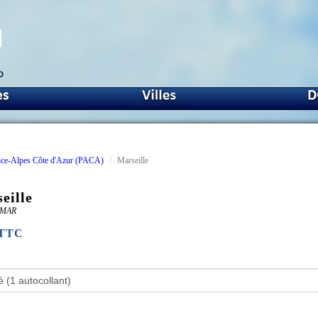
ence-Alpes Côte d'Azur (PACA)
Marseille
eille
L-MAR
€TTC