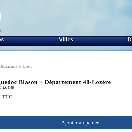
Département 48-Lozère
uedoc Blason + Département 48-Lozère
PT-LGD48
€ TTC
Ajouter au panier