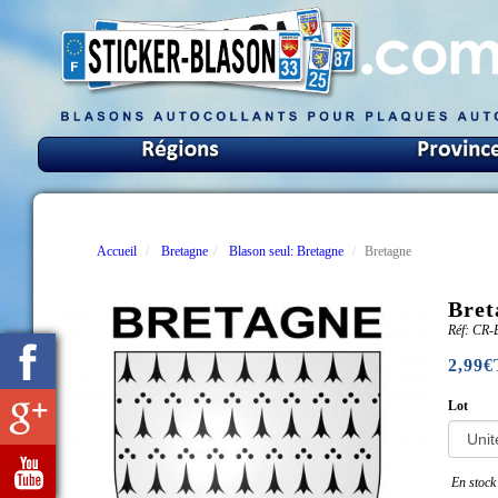
Accueil
Bretagne
Blason seul: Bretagne
Bretagne
Bret
Réf: CR
2,99
Lot
En stock