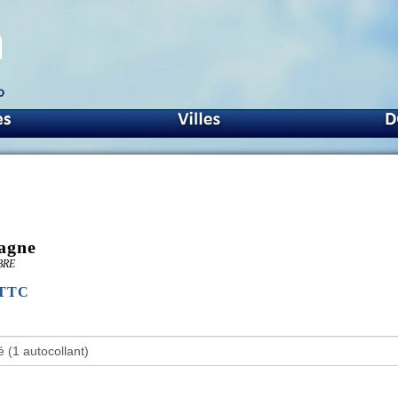
agne
-BRE
€TTC